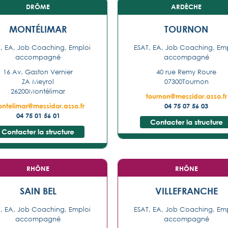
DRÔME
ARDÈCHE
MONTÉLIMAR
TOURNON
, EA, Job Coaching, Emploi
ESAT, EA, Job Coaching, Em
accompagné
accompagné
16 Av. Gaston Vernier
40 rue Remy Roure
ZA Meyrol
07300
Tournon
26200
Montélimar
tournon@messidor.asso.fr
ntelimar@messidor.asso.fr
04 75 07 56 03
04 75 01 56 01
Contacter la structure
Contacter la structure
RHÔNE
RHÔNE
SAIN BEL
VILLEFRANCHE
, EA, Job Coaching, Emploi
ESAT, EA, Job Coaching, Em
accompagné
accompagné