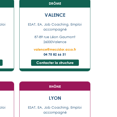
DRÔME
VALENCE
ploi
ESAT, EA, Job Coaching, Emploi
accompagné
87-89 rue Léon Gaumont
26000
Valence
valence@messidor.asso.fr
04 75 82 66 31
Contacter la structure
RHÔNE
LYON
ploi
ESAT, EA, Job Coaching, Emploi
accompagné