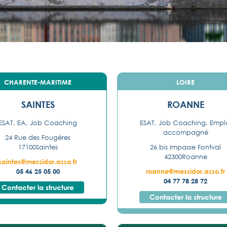
CHARENTE-MARITIME
LOIRE
SAINTES
ROANNE
ESAT, EA, Job Coaching
ESAT, Job Coaching, Empl
accompagné
24 Rue des Fougères
17100
Saintes
26 bis Impasse Fontval
42300
Roanne
saintes@messidor.asso.fr
05 46 25 05 00
roanne@messidor.asso.fr
04 77 78 28 72
Contacter la structure
Contacter la structure