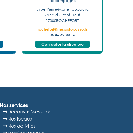
accompagné
5 rue Pierre-Marie Touboulic
Zone du Pont Neuf
17300
ROCHEFORT
r
rochefort@messidor.asso.fr
05 46 82 00 16
Contacter la structure
Nos services
Découvrir Messidor
Nos locaux
Nos activités
Messidor recrute