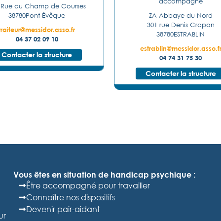
accompagné
 Rue du Champ de Courses
38780
Pont-Évêque
ZA Abbaye du Nord
301 rue Denis Crapon
traiteur@messidor.asso.fr
38780
ESTRABLIN
04 37 02 09 10
estrablin@messidor.asso.f
Contacter la structure
04 74 31 75 30
Contacter la structure
Vous êtes en situation de handicap psychique :
Être accompagné pour travailler
Connaître nos dispositifs
Devenir pair-aidant
ur