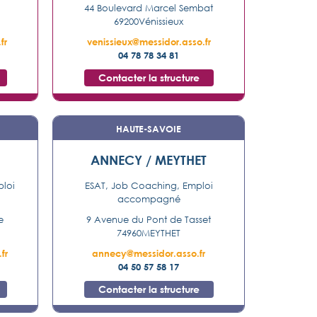
44 Boulevard Marcel Sembat
69200
Vénissieux
fr
venissieux@messidor.asso.fr
04 78 78 34 81
Contacter la structure
HAUTE-SAVOIE
ANNECY / MEYTHET
ploi
ESAT, Job Coaching, Emploi
accompagné
e
9 Avenue du Pont de Tasset
74960
MEYTHET
fr
annecy@messidor.asso.fr
04 50 57 58 17
Contacter la structure