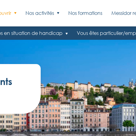
uvrir
Nos activités
Nos formations
Messidor r
s en situation de handicap
Vous êtes particulier/emp
nts