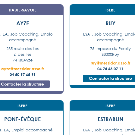
HAUTE-SAVOIE
ISÈRE
AYZE
RUY
, EA, Job Coaching, Emploi
ESAT, Job Coaching, Empl
accompagné
accompagné
235 route des Iles
75 Impasse du Perelly
ZI des Iles
38300
Ruy
74130
Ayze
ruy@messidor.asso.fr
ayze@messidor.asso.fr
04 74 43 07 11
04 50 97 65 91
Contacter la structure
Contacter la structure
ISÈRE
ISÈRE
PONT-ÉVÊQUE
ESTRABLIN
T, EA, Emploi accompagné
ESAT, Job Coaching, Empl