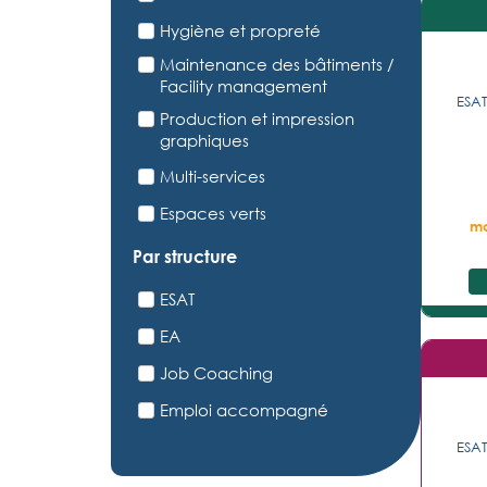
Hygiène et propreté
Maintenance des bâtiments /
Facility management
ESAT
Production et impression
graphiques
Multi-services
Espaces verts
mo
Par structure
ESAT
EA
Job Coaching
Emploi accompagné
ESAT