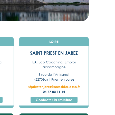
LOIRE
SAINT PRIEST EN JAREZ
oi
EA, Job Coaching, Emploi
accompagné
3 rue de l’Artisanat
42270
Saint Priest en Jarez
stpriestenjarez@messidor.asso.fr
04 77 02 11 14
Contacter la structure