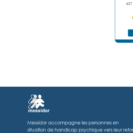
437
Messidor accompagne les personnes en
situation de handicap psychique vers leur reto