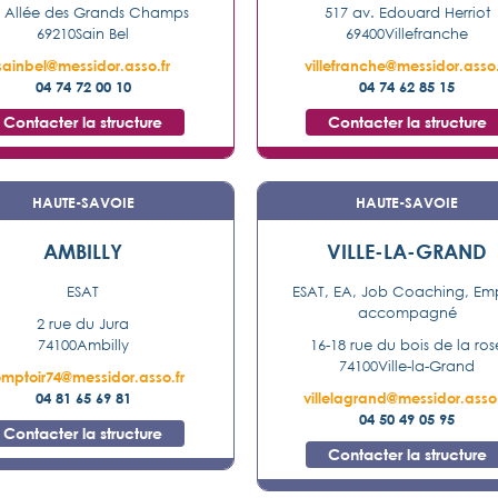
5 Allée des Grands Champs
517 av. Edouard Herriot
69210
Sain Bel
69400
Villefranche
sainbel@messidor.asso.fr
villefranche@messidor.asso.
04 74 72 00 10
04 74 62 85 15
Contacter la structure
Contacter la structure
HAUTE-SAVOIE
HAUTE-SAVOIE
AMBILLY
VILLE-LA-GRAND
ESAT
ESAT, EA, Job Coaching, Em
accompagné
2 rue du Jura
74100
Ambilly
16-18 rue du bois de la ros
74100
Ville-la-Grand
mptoir74@messidor.asso.fr
04 81 65 69 81
villelagrand@messidor.asso.
04 50 49 05 95
Contacter la structure
Contacter la structure